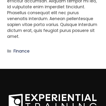
efficitur accumsan. Aliquam tempor mi leo,
id vulputate enim imperdiet tincidunt.
Phasellus consequat elit nec purus
venenatis interdum. Aenean pellentesque
sapien vitae porta varius. Quisque interdum
dictum erat, quis feugiat purus posuere sit
amet.
Categories
Finance