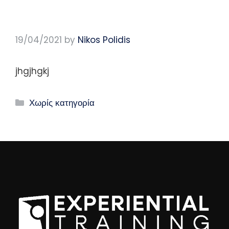
19/04/2021
by
Nikos Polidis
jhgjhgkj
Χωρίς κατηγορία